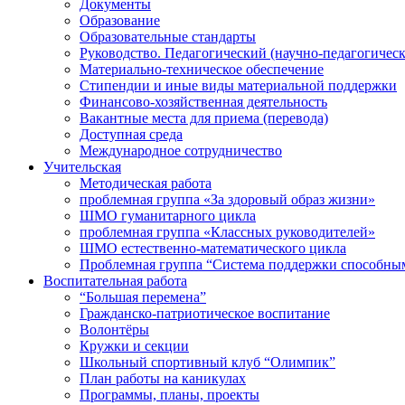
Документы
Образование
Образовательные стандарты
Руководство. Педагогический (научно-педагогическ
Материально-техническое обеспечение
Стипендии и иные виды материальной поддержки
Финансово-хозяйственная деятельность
Вакантные места для приема (перевода)
Доступная среда
Международное сотрудничество
Учительская
Методическая работа
проблемная группа «За здоровый образ жизни»
ШМО гуманитарного цикла
проблемная группа «Классных руководителей»
ШМО естественно-математического цикла
Проблемная группа “Система поддержки способным
Воспитательная работа
“Большая перемена”
Гражданско-патриотическое воспитание
Волонтёры
Кружки и секции
Школьный спортивный клуб “Олимпик”
План работы на каникулах
Программы, планы, проекты