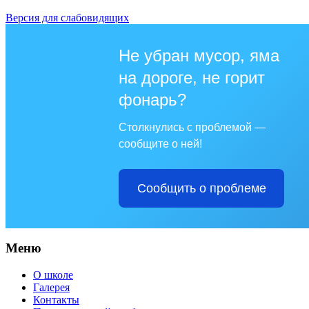
Версия для слабовидящих
Не убран мусор, яма
на дороге, не горит
фонарь?
Столкнулись с проблемой —
сообщите о ней!
Сообщить о проблеме
Меню
О школе
Галерея
Контакты