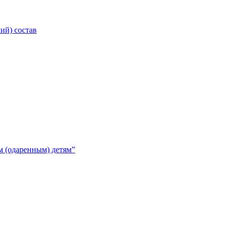
ий) состав
 (одаренным) детям”