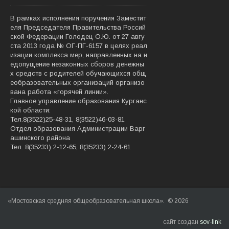
В рамках исполнения поручения Заместит
еля Председателя Правительства Россий
ской Федерации Голодец О.Ю. от 27 авгу
ста 2013 года № ОГ-ПГ-6157 в целях реал
изации комплекса мер, направленных на н
едопущение незаконных сборов денежны
х средств с родителей обучающихся общ
еобразовательных организаций организо
вана работа «горячей линии».
Главное управление образования Курганс
кой области:
Тел.8(3522)25-48-31, 8(3522)46-03-81
Отдел образования Администрации Варг
ашинского района
Тел. 8(35233) 2-12-65, 8(35233) 2-24-61
«Мостовская средняя общеобразовательная школа». © 2026
сайт создан
sov-link